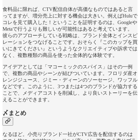
食料品に限れば、CTV配信自体が高価なものではあると言
ってますが、増分売上に対する機会は大きい。例えばHuluで
コレを見て購入した！ということを証明するのは、Googleや
Metaで行うよりも難しいが可能性はあると考えています。
彼らのアプローチしている戦略は、ブランド全体とインスピ
レーションをつなげることです。おそらく『このカップを買
いにきてください』というようなクリエイティブや訴求では
なく、複数種類の商品を使った全体的な体験です。
アイデアとしては「マコーミックのスパイス」はその一例
で、複数の商品やシーンが結びついています。フロリダ産オ
レンジジュース、ジミー・ディーンのソーセージ、ワッフル
などです。このように、3つまたは4つのブランドが協力する
ことで、メディアコストを削減し、より良いストーリーを伝
えることができます。
〆まとめ
なるほど。小売りブランド一社がCTV広告を配信するのは