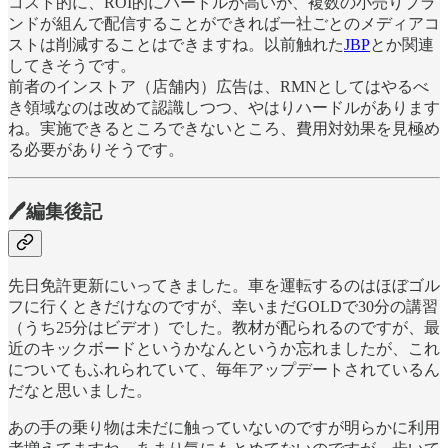
コスト的に、ROI的にハードルが高いが、複数の小売りブラ
ンドが組んで配信することができれば一社ごとのメディアコ
ストは削減することはできますね。以前触れた
JBP
とか関連
してきそうです。
前者のインストア（店舗内）広告は、RMNとしてはやるべ
き領域なのは改めて認識しつつ、やはりハードルがあります
ね。実施できるところできないところ、費用対効果を見極め
る必要がありそうです。
🖊編集後記
先日免許更新にいってきました。車を運転するのはほぼゴル
フに行くときだけなのですが、幸いまだGOLDで30分の講習
（うち25分はビデオ）でした。教材が配られるのですが、最
近のキックボードというかなんというか忘れましたが、これ
についてもふれられていて、毎年アップデートされているん
だなと思いました。
あの手の乗り物は未だに触っていないのですが明らかに利用