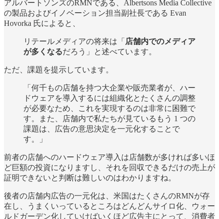
アルバートソンズのRMNである、Albertsons Media Collective
の製品およびイノベーション担当副社長である Evan
Hovorka 氏によると、
リテールメディアの将来は「
店舗内でのメディア
が多くなる
だろう」と述べています。
ただ、課題を提示しています。
「何千もの店舗を持つ大企業や販売業者が、ハー
ドウェアを導入するには組織化とたくさんの調整
が必要なため、これを実現するのは非常に困難で
す。また、店舗内で私たちが見ているもう 1 つの
課題は、広告の意思決定を一元化することで
す。」
前者の店舗へのハードウェア導入は店舗数が多ければ多いほ
ど巨額の投資になりますし、それを回収できるだけの売上が
証明できないと判断は難しいのはわかりますね。
後者の店舗内広告の一元化は、米国はたくさんのRMNが存
在し、うまくいっているところはどんどんサイロ化、ウォー
ルドガーデン化していけばいくほど広告主にとって、消費者