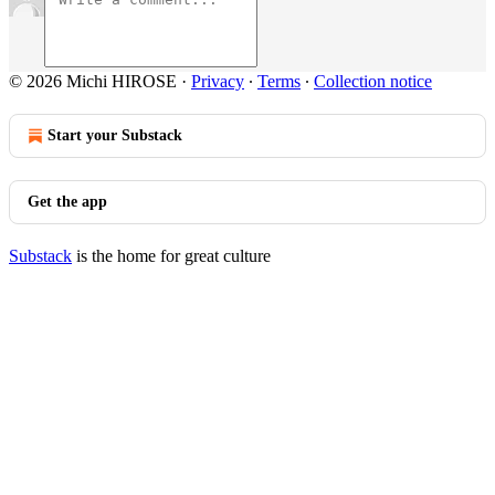
© 2026 Michi HIROSE
·
Privacy
∙
Terms
∙
Collection notice
Start your Substack
Get the app
Substack
is the home for great culture