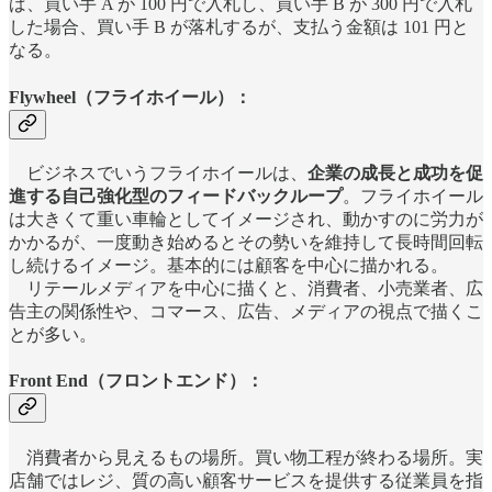
ば、買い手 A が 100 円で入札し、買い手 B が 300 円で入札
した場合、買い手 B が落札するが、支払う金額は 101 円と
なる。
Flywheel（フライホイール）：
ビジネスでいうフライホイールは、
企業の成長と成功を促
進する自己強化型のフィードバックループ
。フライホイール
は大きくて重い車輪としてイメージされ、動かすのに労力が
かかるが、一度動き始めるとその勢いを維持して長時間回転
し続けるイメージ。基本的には顧客を中心に描かれる。
リテールメディアを中心に描くと、消費者、小売業者、広
告主の関係性や、コマース、広告、メディアの視点で描くこ
とが多い。
Front End（フロントエンド）：
消費者から見えるもの場所。買い物工程が終わる場所。実
店舗ではレジ、質の高い顧客サービスを提供する従業員を指