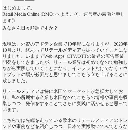
はじめまして。
Retail Media Online (RMO) へようこそ。運営者の廣瀬と申し
ます✋
みなさん日々順調ですか？
現職は、外資のアドテク企業で10年程になりますが、2023年
10月より、縁あって
リテールメディア
を掘っていくことにな
りました。いままでWeb, Apps, CTV/OTTの業界の広告事業
開発をしてきましたが、リテール業界は初めてなので勉強し
ながら実践していくことになり、インプットだけでなくアウ
トプットの場が必要だと思いましてこちら立ち上げることに
致しました。
リテールメディアは特に米国でマーケットが急拡大してお
り、私の所属する企業も米国なのでこちらの情報や事例を収
集しつつ、発信をすることでさらに実践に活かせると思って
います。
こちらでは先端を走っている欧米のリテールメディアのトレ
ンドや事例などを紹介しつつ、日本で実際動いてみてどうな