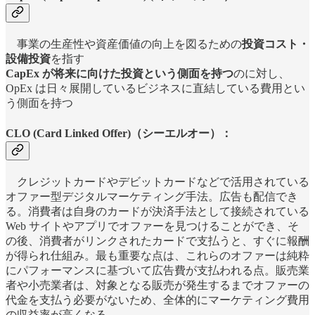
事業の生産性や資産価値の向上を図るための
投資コスト・
設備投資
を指す
CapEx が将来に向けた投資という側面を持つ
のに対し、
OpEx は日々展開しているビジネスに直結している費用とい
う側面を持つ
CLO (Card Linked Offer)（シーエルオー）：
クレジットカードやデビットカードなどで活用されている
オファー型デジタルマーケティング手法。広告も配信でき
る。消費者は自身のカードが決済手法として接続されている
Web サイトやアプリでオファーを見つけることができ、そ
の後、消費者がリンクされたカードで支払うと、すぐに報酬
が得られ仕組み。最も重要な点は、これらのオファーは純粋
にパフォーマンスに基づいて広告費が支払われる点。販売業
者や小売業者は、対象となる販売が発生するまでオファーの
代金を支払う必要がないため、全体的にマーケティング費用
の収益率が高くなる。