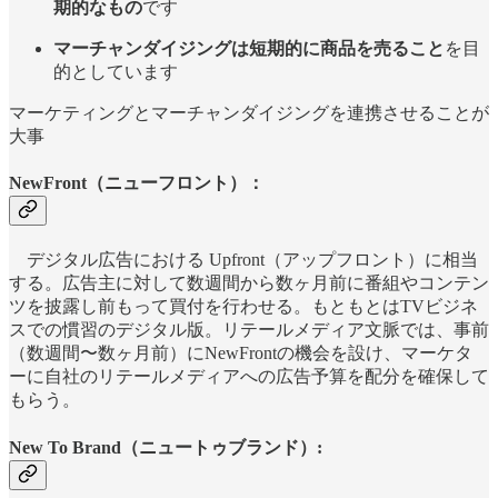
期的なもの
です
マーチャンダイジングは短期的に商品を売ること
を目
的としています
マーケティングとマーチャンダイジングを連携させることが
大事
NewFront（ニューフロント）：
デジタル広告における Upfront（アップフロント）に相当
する。広告主に対して数週間から数ヶ月前に番組やコンテン
ツを披露し前もって買付を行わせる。もともとはTVビジネ
スでの慣習のデジタル版。リテールメディア文脈では、事前
（数週間〜数ヶ月前）にNewFrontの機会を設け、マーケタ
ーに自社のリテールメディアへの広告予算を配分を確保して
もらう。
New To Brand（ニュートゥブランド）: