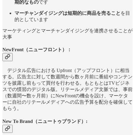
期的なもの
です
マーチャンダイジングは短期的に商品を売ること
を目
的としています
マーケティングとマーチャンダイジングを連携させることが
大事
NewFront（ニューフロント）：
デジタル広告における Upfront（アップフロント）に相当
する。広告主に対して数週間から数ヶ月前に番組やコンテン
ツを披露し前もって買付を行わせる。もともとはTVビジネ
スでの慣習のデジタル版。リテールメディア文脈では、事前
（数週間〜数ヶ月前）にNewFrontの機会を設け、マーケタ
ーに自社のリテールメディアへの広告予算を配分を確保して
もらう。
New To Brand（ニュートゥブランド）: