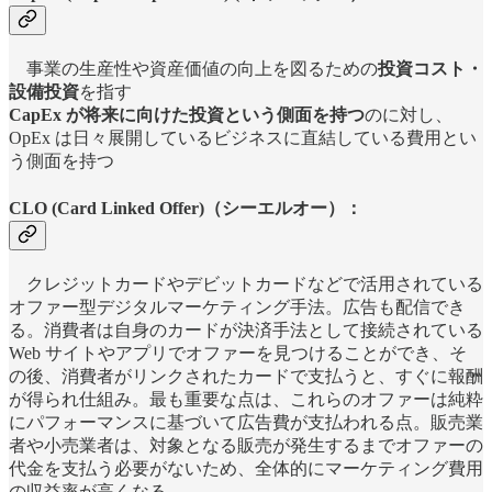
事業の生産性や資産価値の向上を図るための
投資コスト・
設備投資
を指す
CapEx が将来に向けた投資という側面を持つ
のに対し、
OpEx は日々展開しているビジネスに直結している費用とい
う側面を持つ
CLO (Card Linked Offer)（シーエルオー）：
クレジットカードやデビットカードなどで活用されている
オファー型デジタルマーケティング手法。広告も配信でき
る。消費者は自身のカードが決済手法として接続されている
Web サイトやアプリでオファーを見つけることができ、そ
の後、消費者がリンクされたカードで支払うと、すぐに報酬
が得られ仕組み。最も重要な点は、これらのオファーは純粋
にパフォーマンスに基づいて広告費が支払われる点。販売業
者や小売業者は、対象となる販売が発生するまでオファーの
代金を支払う必要がないため、全体的にマーケティング費用
の収益率が高くなる。