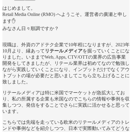
はじめまして。
Retail Media Online (RMO) へようこそ。運営者の廣瀬と申し
ます✋
みなさん日々順調ですか？
現職は、外資のアドテク企業で10年程になりますが、2023年
10月より、縁あって
リテールメディア
を掘っていくことにな
りました。いままでWeb, Apps, CTV/OTTの業界の広告事業
開発をしてきましたが、リテール業界は初めてなので勉強し
ながら実践していくことになり、インプットだけでなくアウ
トプットの場が必要だと思いましてこちら立ち上げることに
致しました。
リテールメディアは特に米国でマーケットが急拡大してお
り、私の所属する企業も米国なのでこちらの情報や事例を収
集しつつ、発信をすることでさらに実践に活かせると思って
います。
こちらでは先端を走っている欧米のリテールメディアのトレ
ンドや事例などを紹介しつつ、日本で実際動いてみてどうな