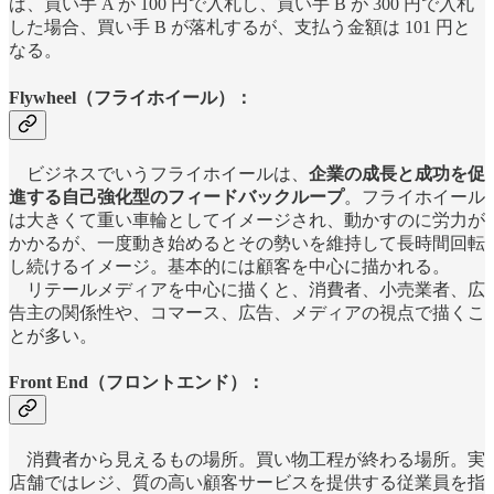
ば、買い手 A が 100 円で入札し、買い手 B が 300 円で入札
した場合、買い手 B が落札するが、支払う金額は 101 円と
なる。
Flywheel（フライホイール）：
ビジネスでいうフライホイールは、
企業の成長と成功を促
進する自己強化型のフィードバックループ
。フライホイール
は大きくて重い車輪としてイメージされ、動かすのに労力が
かかるが、一度動き始めるとその勢いを維持して長時間回転
し続けるイメージ。基本的には顧客を中心に描かれる。
リテールメディアを中心に描くと、消費者、小売業者、広
告主の関係性や、コマース、広告、メディアの視点で描くこ
とが多い。
Front End（フロントエンド）：
消費者から見えるもの場所。買い物工程が終わる場所。実
店舗ではレジ、質の高い顧客サービスを提供する従業員を指