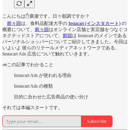
こんにちは✋廣瀬です。日々順調ですか？
前々回
は、食料品配達大手の
Instacart (インスタカート)
の
概要について、
前々回
はオンライン店舗と実店舗をつなぐコ
ネクテッドストアについて、
前回
は Instacart のメインである
パーソナルショッパーについてご紹介してきました。今回は
いよいよ 彼らのリテールメディアネットワークである、
Instacart Ads 広告について触れていきます。
📣この記事でわかること
Instacart Ads が使われる理由
Instacart Ads の種類
目的に合わせた広告商品の使い分け
それでは本編スタートです。
Subscribe