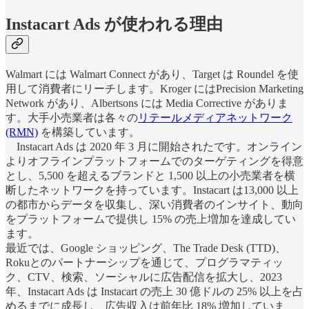
Instacart Ads が使われる理由
Walmart には Walmart Connect があり、Target は Roundel を使
用して消費者にリーチします。Kroger にはPrecision Marketing
Network があり、Albertsons には Media Corrective がありま
す。大手小売業者は各々の
リテールメディアネットワーク
(RMN)
を構築しています。
Instacart Ads は 2020 年 3 月に開始されたです。オンライン
よりオフラインプラットフォームでのターゲティングを得意
とし、5,500 を超えるブランドと 1,500 以上の小売業者を横
断したネットワークを持っています。Instacart は13,000 以上
の都市からデータを収集し、深い消費者のインサイト、動向
をプラットフォームで提供し 15% の売上増加を達成してい
ます。
最近では、Google ショッピング、The Trade Desk (TTD)、
Rokuとのパートナーシップを通じて、プログラマティッ
ク、CTV、検索、ソーシャルに広告配信を拡大し、2023
年、Instacart Ads は Instacart の売上 30 億ドルの 25% 以上を占
めるまでに成長し、広告収入は前年比 18% 増加していま