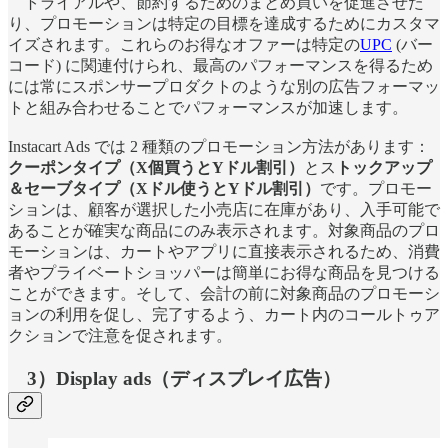
トライアルや、節約するためのまとめ買いを促進させた
り、プロモーションは特定の目標を達成するためにカスタマ
イズされます。これらのお得なオファーは特定の
UPC
(バー
コード) に関連付けられ、最高のパフォーマンスを得るため
には常にスポンサープロダクトのような別の広告フォーマッ
トと組み合わせることでパフォーマンスが加速します。
Instacart Ads では 2 種類のプロモーション方法があります：
クーポンタイプ（X個買うとYドル割引）
とス
トックアップ
＆セーブタイプ（Xドル使うとYドル割引）
です。プロモー
ションは、顧客が選択した小売店に在庫があり、入手可能で
あることが確実な商品にのみ表示されます。対象商品のプロ
モーションは、カートやアプリに直接表示されるため、消費
者やプライベートショッパーは簡単にお得な商品を見つける
ことができます。そして、会計の前に対象商品のプロモーシ
ョンの利用を促し、完了するよう、カート内のコールトゥア
クションで注意を促されます。
3）Display ads（ディスプレイ広告）