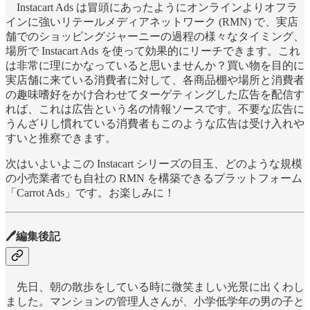
Instacart Ads は冒頭にあったようにオンラインよりオフラ
インに強いリテールメディアネットワーク (RMN) で、実店
舗でのショッピングジャーニーの過程の様々なタイミング、
場所で Instacart Ads を使って効果的にリーチできます。これ
は非常に理にかなっていると思いませんか？買い物を目的に
実店舗に来ている消費者に対して、各商品棚や場所と消費者
の趣味嗜好をかけ合わせてターゲティングした広告を配信す
れば、これは広告という名の情報ソースです。不要な広告に
うんざりし慣れている消費者もこのような広告は受け入れや
すいと推察できます。
次はいよいよこの Instacart シリーズの目玉、どのような規模
の小売業者でも自社の RMN を構築できるプラットフォーム
「Carrot Ads」です。お楽しみに！
🖊編集後記
先日、朝の散歩をしている時に微笑ましい光景に出くわし
ました。マンションの管理人さんが、小学低学年の男の子と