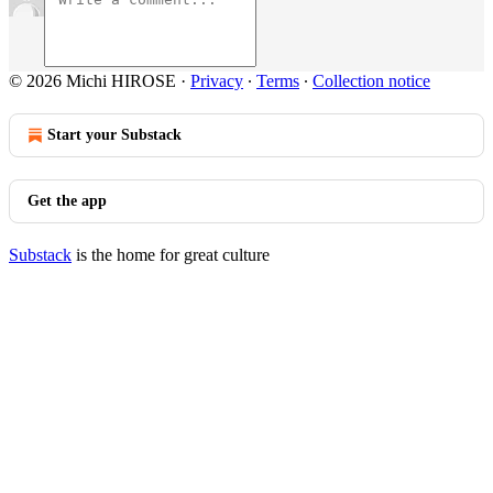
© 2026 Michi HIROSE
·
Privacy
∙
Terms
∙
Collection notice
Start your Substack
Get the app
Substack
is the home for great culture