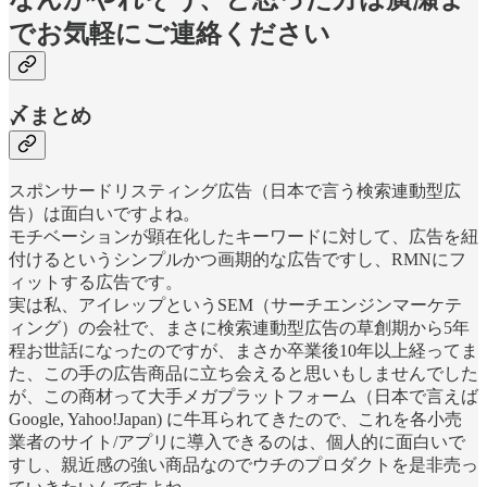
でお気軽にご連絡ください
〆まとめ
スポンサードリスティング広告（日本で言う検索連動型広
告）は面白いですよね。
モチベーションが顕在化したキーワードに対して、広告を紐
付けるというシンプルかつ画期的な広告ですし、RMNにフ
ィットする広告です。
実は私、アイレップというSEM（サーチエンジンマーケテ
ィング）の会社で、まさに検索連動型広告の草創期から5年
程お世話になったのですが、まさか卒業後10年以上経ってま
た、この手の広告商品に立ち会えると思いもしませんでした
が、この商材って大手メガプラットフォーム（日本で言えば
Google, Yahoo!Japan) に牛耳られてきたので、これを各小売
業者のサイト/アプリに導入できるのは、個人的に面白いで
すし、親近感の強い商品なのでウチのプロダクトを是非売っ