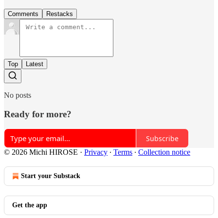
Comments
Restacks
Top
Latest
No posts
Ready for more?
Subscribe
© 2026 Michi HIROSE
·
Privacy
∙
Terms
∙
Collection notice
Start your Substack
Get the app