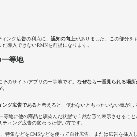
リスティング広告の利点に、
認知の向上
がありました。この部分を
まだ導入できないRMNを前提になります。
の一等地
にそのサイト/アプリの一等地です。
なぜなら一番見られる場所
が。
ィング広告である
と考えると、使わないともったいない気がし
の一等地に他の商品と馴染んだ状態で自然な形で表示させること
スティング広告の変わった使い方です。
め、特集などをCMSなどを使って自社広告、または広告を挿入