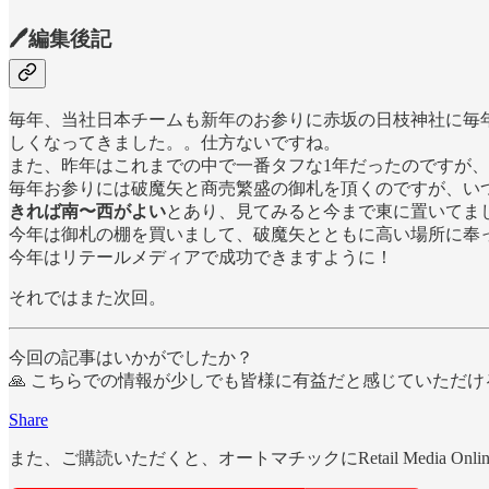
🖊編集後記
毎年、当社日本チームも新年のお参りに赤坂の日枝神社に毎
しくなってきました。。仕方ないですね。
また、昨年はこれまでの中で一番タフな1年だったのですが
毎年お参りには破魔矢と商売繁盛の御札を頂くのですが、い
きれば南〜西がよい
とあり、見てみると今まで東に置いてま
今年は御札の棚を買いまして、破魔矢とともに高い場所に奉
今年はリテールメディアで成功できますように！
それではまた次回。
今回の記事はいかがでしたか？
🙏 こちらでの情報が少しでも皆様に有益だと感じていただ
Share
また、ご購読いただくと、オートマチックにRetail Media On