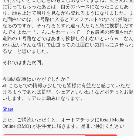
で行かないと楽しむものも楽しめないですよね。奥さんに先
に行ってもらったあとは、自分のペースになったこともあ
り、顔も上げて周りを見ながら登れるようになりました。ま
た面白いのは、3 号路に入るとアスファルトのない自然道に
なるのですが、そうなるとすれ違う人たちと急に挨拶しだす
んですよねー「こんにちわー」って、でも最初の整備された
道路の 1 号路などではあまり挨拶し合わないというｗ なん
かお互いそんな感じで山道ってのは面白い気持ちにさせられ
るなーと思いました。
それではまた次回。
今回の記事はいかがでしたか？
🙏 こちらでの情報が少しでも皆様に有益だと感じていただ
けるようであれば是非、シェアといいね！などポチっとお願
いします。リアルに励みになります。
Share
また、ご購読いただくと、オートマチックにRetail Media
Online (RMO) がお手元に届きます。是非ご検討ください