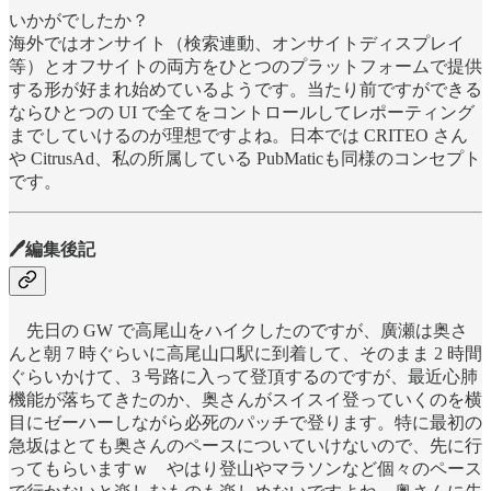
いかがでしたか？
海外ではオンサイト（検索連動、オンサイトディスプレイ
等）とオフサイトの両方をひとつのプラットフォームで提供
する形が好まれ始めているようです。当たり前ですができる
ならひとつの UI で全てをコントロールしてレポーティング
までしていけるのが理想ですよね。日本では CRITEO さん
や CitrusAd、私の所属している PubMaticも同様のコンセプト
です。
🖊編集後記
先日の GW で高尾山をハイクしたのですが、廣瀬は奥さ
んと朝 7 時ぐらいに高尾山口駅に到着して、そのまま 2 時間
ぐらいかけて、3 号路に入って登頂するのですが、最近心肺
機能が落ちてきたのか、奥さんがスイスイ登っていくのを横
目にゼーハーしながら必死のパッチで登ります。特に最初の
急坂はとても奥さんのペースについていけないので、先に行
ってもらいますｗ やはり登山やマラソンなど個々のペース