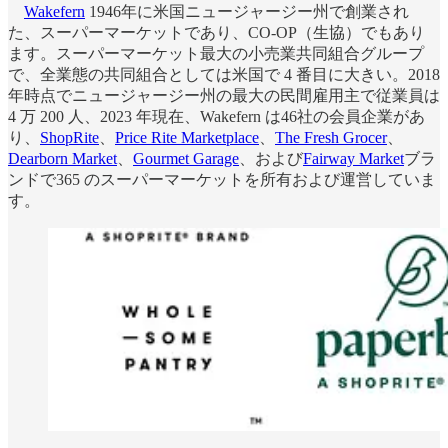
Wakefern
1946年に米国ニュージャージー州で創業され
た、スーパーマーケットであり、CO-OP（生協）でもあり
ます。スーパーマーケット最大の小売業共同組合グループ
で、全業態の共同組合としては米国で 4 番目に大きい。2018
年時点でニュージャージー州の最大の民間雇用主で従業員は
4 万 200 人、2023 年現在、Wakefern は46社の会員企業があ
り、
ShopRite
、
Price Rite Marketplace
、
The Fresh Grocer
、
Dearborn Market
、
Gourmet Garage
、および
Fairway Market
ブラ
ンドで365 のスーパーマーケットを所有および運営していま
す。