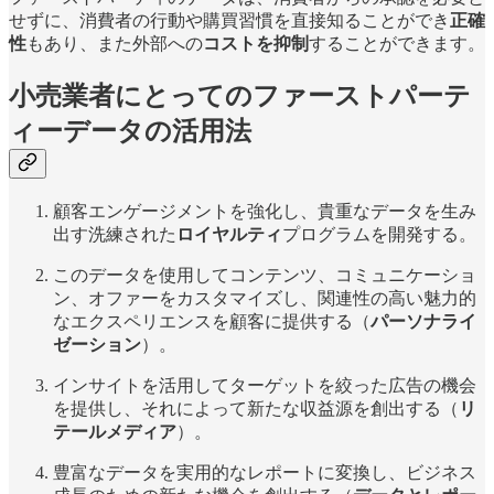
せずに、消費者の行動や購買習慣を直接知ることができ
正確
性
もあり、また外部への
コストを抑制
することができます。
小売業者にとってのファーストパーテ
ィーデータの活用法
顧客エンゲージメントを強化し、貴重なデータを生み
出す洗練された
ロイヤルティ
プログラムを開発する。
このデータを使用してコンテンツ、コミュニケーショ
ン、オファーをカスタマイズし、関連性の高い魅力的
なエクスペリエンスを顧客に提供する（
パーソナライ
ゼーション
）。
インサイトを活用してターゲットを絞った広告の機会
を提供し、それによって新たな収益源を創出する（
リ
テールメディア
）。
豊富なデータを実用的なレポートに変換し、ビジネス