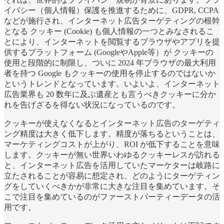
イバシー（個人情報）保護を推進するために、GDPR, CCPA
などが施行され、インターネット広告ターゲティングの根幹
となる クッキー (Cookie) も個人情報の一つとみなされるこ
とにより、インターネットを閲覧するブラウザやアプリを提
供するプラットフォーム (GoogleやApple等）が クッキーの
使用と段階的に制限し、ついに 2024 年ブラウザの最大利用
者を持つ Google もクッキーの使用を停止するのではないか
というトレンドとなっています。いよいよ、インターネット
広告業界も 20 数年に及ぶ遺産とも言うべきクッキーに分か
れを告げざるを得ない状況になっているのです。
クッキーが使えなくなるとインターネット広告のターゲティ
ング精度は大きく低下します。精度が落ちるということは、
マーケティングコストが上がり、ROI が低下することを意味
します。クッキーが無い世界いわゆるクッキーレスが訪れる
と、インターネット広告を活用していたマーケターは岐路に
立たされることが容易に想定され、どのようにターゲティン
グをしていくべきかが非常に大きな注目を集めています。そ
こで注目を集めているのがファーストパーティーデータの活
用です。