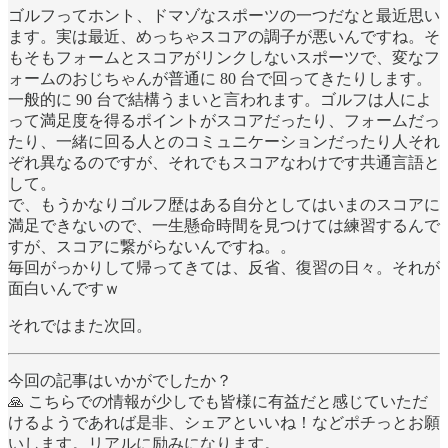
ゴルフってホント、ドマゾなスポーツの一つだなと最近思い
ます。実は最近、めっちゃスコアの調子が悪いんですね。そ
もそもフォームとスコアがリンクしないスポーツで、変なフ
ォームのおじちゃんが普通に 80 台で回ってきたりします。
一般的に 90 台で結構うまいと言われます。ゴルフは人によ
って満足度を得るポイントがスコアだったり、フォームだっ
たり、一緒に回る人とのコミュニケーションだったり人それ
ぞれ異なるのですが、それでもスコアなわけです共通言語と
して。
で、もうかなりゴルフ歴はある自分としてはいまのスコアに
満足できないので、一生懸命時間を見つけては練習するんで
すが、スコアに繋がらないんですね。。
毎回がっかりして帰ってきては、反省、復習の日々。それが
面白いんですｗ
それではまた次回。
今回の記事はいかがでしたか？
🙏 こちらでの情報が少しでも皆様に有益だと感じていただ
けるようであれば是非、シェアといいね！などポチっとお願
いします。リアルに励みになります。