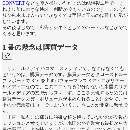
CONVERT
などを導入検討いただくのは結構後工程で、そ
れより前に大きな検討・判断が控えているのです。このあた
りから本来は入っていかなくては実現に至るのは難しい気が
しています。
その後はじめて、広告ビジネスとしてのハードルなどがでて
くると思います。
1 番の懸念は購買データ
リテールメディア/コマースメディアで、なにはなくても
というのは、購買データです。購買データとクローズドルー
プレポートで ROI を出すパフォーマンスメディアがリテー
ルメディアなので、このコアとなる部分がないと米国のリテ
ールメディアの文脈からズレます。ここを実現するためには
購買データの質、ボリュームが求められることは必然で、日
本の小売業者はココでつまづいてしまうことが非常に懸念で
す。
正直、私もこの部分に的確な解を持っていないのが今後の
ミッションと考えていますが、米国の小売業者も最初から大
量の購買データを持っていたわけではなく、RMN の立ち上