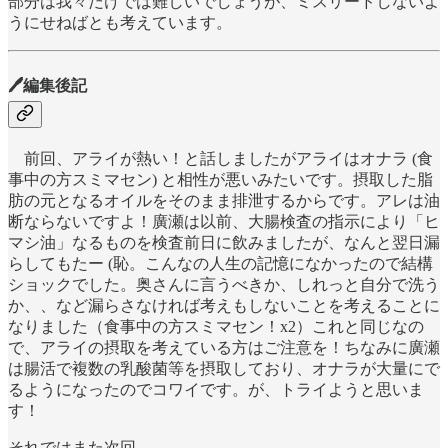
部分は我々だけでは難しいでしょうが、ミスリードしないよ
うにせねばとも考えています。
🖊編集後記
前回、アライが熱い！と話しましたがアライはオナラ (食
事中の方スミマセン) と相性が悪いみたいです。摂取した脂
肪の元となるオイルをそのまま排泄するからです。アレは油
断ならないですよ！廣瀬は以前、大腸検査の指示により「ヒ
マシ油」なるものを検査前日に飲みましたが、なんと翌日漏
らしてもたー (恥。こんなの人生の記憶になかったので結構
ショックでした。奥さんに言うべきか、しれっと自分で洗う
か、、など漏らさなければ考えもしないことを考えることに
なりました（食事中の方スミマセン！x2）これと同じなの
で、アライの摂取を考えている方はご注意を！ちなみに廣瀬
は腸活で複数の乳酸菌等を摂取しており、オナラが大量にで
るようになったのでコワイです。が、トライようと思いま
す！
それではまた次回。