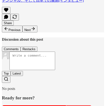
テンシャル、そして日本での展開[インタビュー]
Share
Previous
Next
Discussion about this post
Comments
Restacks
Top
Latest
No posts
Ready for more?