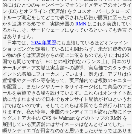
的にはひとつのキャンペーンでオウンドメディアのオンライ
ン (EC) とオフライン (実店舗) をクロスオーバーしクローズ
ドループ測定をしてどこで表示された広告が購買に至ったの
かを追跡する形です。実際米国の
RMN
はこれを実践してい
るからこそ、サードウェーブになっているといっても過言で
はありません。
日本では、
2024 年問題
にも直結しているほどオンライン
ショッピングが定着しているにも関わらず、未だ消費者の買
い物の多くは実店舗からの売上に依るものであり (これは米
国でも同じですが、EC との相対的なバランス上)、日本のリ
テールメディア文脈は実店舗への誘導、実店舗でのタッチポ
イントの増加にフォーカスしています。例えば、アプリは位
置情報やクーポン等を使って、実店舗内では複数のモニター
を配置し、またレジやカートをサイネージ化して商品のアピ
ールを実施できる場を設けています。これらはオンサイト配
信に含まれますので日本でもオンサイト配信がゼロというわ
けではないのです。そしてこれらは米国でも当然行われてお
りますが、私が今年、米国のサンディエゴを訪れた際にドラ
ッグストア大手の CVS や Walmart などのトップの RMN を
展開している実店舗にはサイネージはなんとゼロでした。一
瞬サンディエゴが田舎なのかと思いましたがそうではありま