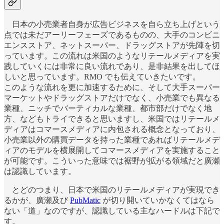
日本の小売業者自身が広告ビジネスを自ら立ち上げという
点では未だアーリーフェーズであるものの、大手のコンビニ
エンスストア、ネットスーパー、ドラッグストアが先陣を切
っています。この流れは米国のようなリテールメディアを実
践していくには非常に良い流れであり、是非結果を出してほ
しいと思っています。RMO でも伝えていきたいです。
このような流れを更に加速するために、そして大手スーパー
マーケットやドラッグストアだけでなく、小売業でも異なる
業種、ニッチでバーティカルな業種、都市部だけでなく地
方、などもトライできると思いますし、米国ではリテールメ
ディアはコマースメディアに内包される概念となっており、
小売業以外の購買データを持った業種であればリテールメデ
ィアのモデルを横展開してコマースメディアを実施すること
が可能です。こういった意味では裾野が拡がる領域だと廣瀬
は認識しています。
とどのつまり、日本で米国のリテールメディアが実現でき
るかが、廣瀬及び
PubMatic
が切り開いていかなくてはなら
ない「道」なのですが、認識している主なハードルは下記で
す。