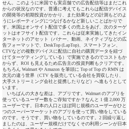
せん。このように米国でも実店舗での広告配信等はまだこれ
からの状況なのです。普通に考えてもこれらは配信デバイス
の開発等の初期投資がかかり、また効果などの計測もどのよ
うにレポーティングにつなげるかなど新しいことばかりで
す。米国はオンサイト配信で多くの売上をあげ、次のターゲ
ットはオフサイト配信です。これらは従来実施してきたイン
ターネットのアセット（バナー、動画、ネイティブなどの広
告フォーマットで、DeskTop (LapTop)、スマートフォン、
CTVなどの複数デバイスに配信に自社の購買データを紐づ
けてターゲティングしている）で実施できるのでコストもか
からず、ROI も見えるため広告主の投資判断もクリアです。
もちろん Walmart や Amazon を筆頭に Top of Top の RMN は
次元の違う世界（CTV を販売している会社を買収したり、
大手ストリーミング会社と提携したりなど）へ進もうとして
います。
いちばんの大きな差は、アプリです。Walmart のアプリを
使っているユーザー数をご存知ですか？なんと 1 億 2,000 万
ユーザーです。日本の人口とほぼ同じ規模のユーザーがひと
つのスーパーマーケットのアプリを使って買い物をしている
のです。そうです、買い物をしているのです。2 回繰り返し
ましたのは、ユーザー規模だけでなくその利用シーンが日本