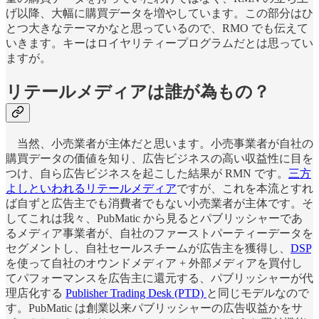
げ以降、大幅に購買データを増やしています。この部分はひ
とつ大きなテーマかなと思っているので、RMO でも伝えて
いきます。キーはロイヤリティープログラムだとは思ってい
ますが。
リテールメディアは誰が為もの？
当然、小売業者が主体だと思います。小売事業者が自社の
購買データの価値を知り、広告ビジネスの高い収益性に目を
つけ、自ら広告ビジネスを起こした結果が RMN です。
三方
よしといわれるリテールメディア
ですが、これを本流とすれ
ば自ずと広告主でも消費者でもない小売業者が主体です。そ
してこれは我々、PubMatic から見るとパブリッシャーであ
るメディア事業者が、自社のファーストパーティーデータを
セグメントし、自社セールスチームが広告主を獲得し、
DSP
を使って自社のオウンドメディア + 外部メディアを買付し
てパフォーマンスを広告主に還元する、パブリッシャーが代
理店化する
Publisher Trading Desk (PTD)
と同じモデルなので
す。PubMatic は創業以来パブリッシャーの広告収益かをサ