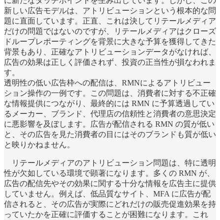
に新たなタッチポイントを生み出しています。しかし、この
新しい広告モデルは、アトリビューションという根本的な問
題に直面しています。正直、これは決してリテールメディア
だけの問題ではないのですが、リテールメディアはクローズ
ドループレポーティングを背景に大きな予算を獲得してきた
背景もあり、正確なアトリビューションデータがなければ、
広告の効果は正しく評価されず、投資の正当性が損なわれま
す。
透明性の低い広告枠への配信は、RMNによるアトリビュー
ション操作の一例です。この問題は、消費者に対する不正確
な情報提供につながり、最終的には RMN に予算透過してい
るメーカー、ブランド、代理店の信頼性と消費者の意思決定
に悪影響を及ぼします。広告が配信される RMN の質が低い
と、その広告を見た消費者の目にはそのブランドも質が低い
と映りかねません。
リテールメディアのアトリビューション問題は、特に透明
性が欠如している環境で顕著になります。多くの RMN が、
広告の配信先やその効果に関する十分な情報を広告主に提供
していません。例えば、低品質なサイト、MFA に広告が配
信されると、その広告が実際にどれだけの販売促進効果を持
っていたかを正確に評価することが困難になります。これ