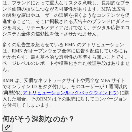
は、ブランドにとって重大なリスクを意味し、長期的なブラ
ンド価値の損失につながる可能性があります。MFAは広告
の過剰な露出やユーザーの誤解を招くようなコンテンツを促
進することで、そこに掲載される広告主のブランドにダメー
ジを与え、リテールメディアだけでなく、デジタル広告エコ
システム全体の信頼性を低下させかねません。
多くの広告主を怒らせている RMN のアトリビューション
は、RMN がオープンウェブ全体に広告を配信しているにも
かかわらず、最も基本的な透明性の基準すら無いことです。
ページレベルのレポートや標準化された検証手段はありませ
ん。
RMN は、安価なネットワークサイトや完全な MFA サイト
でオンライン ID をタグ付けし、そのユーザーが 1 週間以内
(典型的な
アトリビューションルックバックウィンドウ
) に購
入した場合、そのRMN はその販売に対してコンバージョン
を付与してしまいます。
何がそう深刻なのか？