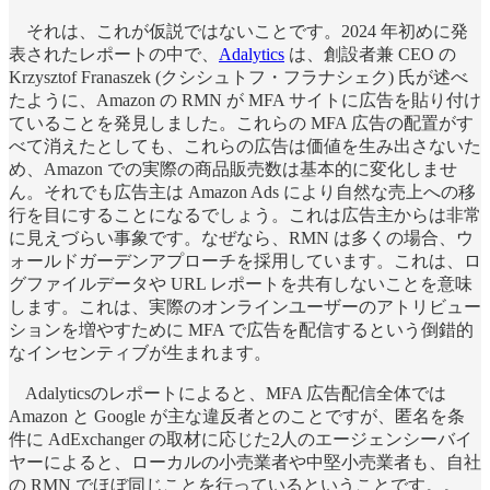
それは、これが仮説ではないことです。2024 年初めに発
表されたレポートの中で、
Adalytics
は、創設者兼 CEO の
Krzysztof Franaszek (クシシュトフ・フラナシェク) 氏が述べ
たように、Amazon の RMN が MFA サイトに広告を貼り付け
ていることを発見しました。これらの MFA 広告の配置がす
べて消えたとしても、これらの広告は価値を生み出さないた
め、Amazon での実際の商品販売数は基本的に変化しませ
ん。それでも広告主は Amazon Ads により自然な売上への移
行を目にすることになるでしょう。これは広告主からは非常
に見えづらい事象です。なぜなら、RMN は多くの場合、ウ
ォールドガーデンアプローチを採用しています。これは、ロ
グファイルデータや URL レポートを共有しないことを意味
します。これは、実際のオンラインユーザーのアトリビュー
ションを増やすために MFA で広告を配信するという倒錯的
なインセンティブが生まれます。
Adalyticsのレポートによると、MFA 広告配信全体では
Amazon と Google が主な違反者とのことですが、匿名を条
件に AdExchanger の取材に応じた2人のエージェンシーバイ
ヤーによると、ローカルの小売業者や中堅小売業者も、自社
の RMN でほぼ同じことを行っているということです。。