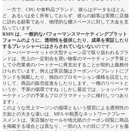
一方で、CPG や食料品ブランド、彼らはデータをほとん
ど、あるいは全く所有しておらず、彼らの顧客は実際に店舗
に訪れる顧客であり、物理的な棚スペースに対して大金を支
払っています。
RMN は、一般的なパフォーマンスマーケティングプラット
フォームのように、透明性を提供したり、成果を実証したり
するプレッシャーにはさらされていないない
のです。
スーパーマーケットや大型チェーン店で取り扱われるブラ
ンドは、売上の一定割合を買い物客のマーケティング予算と
して小売業者のパートナーに再支出することが契約上義務付
けられています。例えば実店舗はクーポンパンフレットにブ
ランドを掲載したり、独自のプロモーション価格を設定した
りして、商品の販売促進をしたりします。一種のリベートと
いうか、予算の循環ですね（しかし最近では、ショッパーマ
ーケティングの予算もプログラマティックに移行しつつあり
ます）。
このような売上マージンの循環ともいう慣習による透明性の
欠如との大きな違いは、MFA や粗悪なネットワークプレー
スメントは、実店舗がセールや地元紙のクーポン回覧に商品
を掲載する場合とは異なり、一部の人々の目にブランドを傷