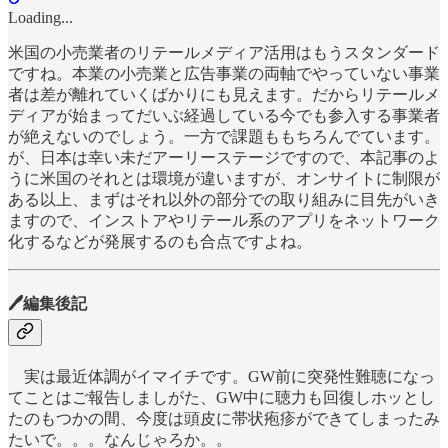
Loading...
米国の小売業者のリテールメディア活用はもうスタンダード
ですね。本業の小売業と広告事業の両軸でやっていない事業
者は差が離れていくばかりにも見えます。だからリテールメ
ディアが始まってだいぶ経過している今でも参入する事業者
が絶えないのでしょう。一方で課題ももちろんでています。
が、日本は幸い未だアーリーステージですので、本記事のよ
うに米国のそれとは環境が違いますが、オンサイトに制限が
ある以上、まずはそれ以外の部分での取り組みに目先がいき
ますので、インストアやリテール系のアプリをネットワーク
化するなどが発展するのも合点ですよね。
🖊編集後記
実は最近体調がイマイチです。GW前に突発性難聴になっ
てことはご報告しましがた、GW中に聴力も回復しホッとし
たのもつかの間、今度は頭皮に帯状疱疹ができてしまったみ
たいで。。。なんじゃろか。。