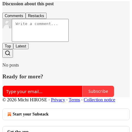
Discussion about this post
Comments
Restacks
Top
Latest
No posts
Ready for more?
Subscribe
© 2026 Michi HIROSE
·
Privacy
∙
Terms
∙
Collection notice
Start your Substack
Get the app