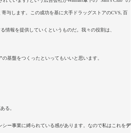
収されています) という広告会社がWalmart傘下の “Sam’s Club” の
に大きく寄与します。この成功を基に大手ドラッグストアのCVS, 百
関する情報を提供していくというものだ。我々の役割は、
アの基盤をつくったといってもいいと思います。
がある。
ンシー事業に縛られている感があります。なので私はこれを
デ