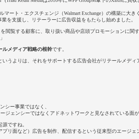
iad Retail Mediaは2016年にWPP GroupM傘下のXaxisに買
ォルマート・エクスチェンジ（Walmart Exchange）の構築
どの広告事業を支援し、リテーラーに広告収益をもたらし始めました。
サイトを閲覧する顧客に、取り扱い商品や店頭プロモーションに
」
ールメディア戦略の根幹
です。
というよりは、それをサポートする広告会社がリテールメディ
ンシー事業ではなく、
エージェンシーではなくアドネットワークと見なされている面
起源ですね。
アプリ面など）広告を制作、配信するという従来型のエージェ