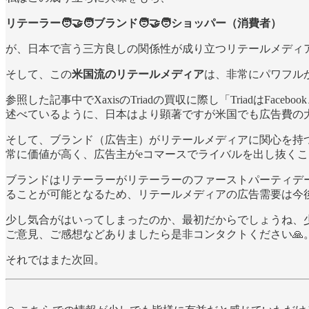
リテーラー🧑‍🤝‍🧑ブランド🧑‍🤝‍🧑ショッパー（消費者）
が、日本で言う三方良しの関係性が成り立つリテールメディ
そして、この
米国流のリテールメディア
は、非常にパワフル
参照した記事中でXaxisのTriadの買収に際し「TriadはFa
述べているように、日本はより顕著ですが米国でも広告費の
そして、ブランド（広告主）がリテールメディアに関心を持
常に価値が高く、広告主がeコマースでライバルを出し抜く
ブランドはリテーラーがリテーラーのファーストパーティデ
ることが可能となるため、リテールメディアの広告需要は今
少し気合がはいってしまったのか、最初だからでしょうね、少し
ご意見、ご感想などありましたら是非コンタクトください🙏
それではまた次回。