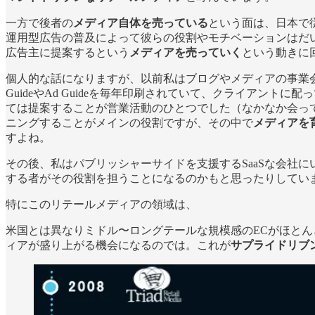
一方で後者の
メディア自体を売っている
という面は、日本で従
運用型広告の普及によって彼らの役割やモチベーションはだ
広告主に提案するという
メディアを売っていく
という動きに
個人的な話になりますが、以前私はブログやメディアの事業会社
GuideやAd Guideを毎年印刷されていて、クライアン
ては提案することが営業活動のひとつでした（なかなか会って
ニングすることがメインの役割ですが、その中で
メディアを
すよね。
その後、私はパブリッシャーサイドを支援するSaaSな会社
する者がその役割を担うことになるのかもと思ったりしてい
特にこのリテールメディアの領域は、
米国とは異なりミドル〜ロングテールな規模感のECがほと
ィアが盛り上がる機会になるのでは。これが
サプライドリブ