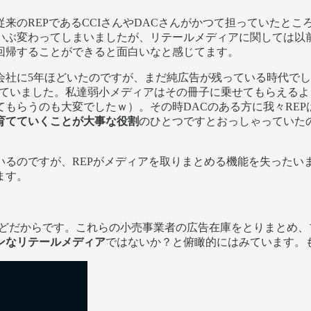
来のREPであるCCIさんやDACさんがかつて担っていたと
いぶ変わってしまいましたが、リテールメディアに関しては以前
回帰することができると面白いなと感じてます。
に5年ほどいたのですが、まだ純広告が残っている時代でした。CC
トに配っていました。私達弱小メディアはその冊子に乗せてもらえ
もらうのも大変でしたｗ）。その時DACのある方に我々RE
育てていくことが大事な役割
のひとつですとおっしゃっていた
にいるのですが、REPがメディアを取りまとめる機能を失った
ます。
んどだからです。これらの小売事業者の広告在庫をとりまとめ
ンなリテールメディア
ではないか？と俯瞰的にはみています。