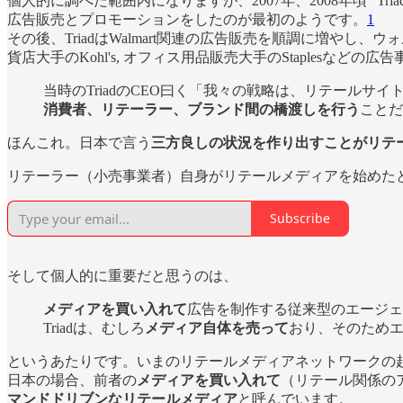
個人的に調べた範囲内になりますが、2007年、2008年頃 ”Triad” (Tr
広告販売とプロモーションをしたのが最初のようです。
1
その後、TriadはWalmart関連の広告販売を順調に増やし、ウ
貨店大手のKohl's, オフィス用品販売大手のStaplesな
当時のTriadのCEO曰く「我々の戦略は、リテール
消費者、リテーラー、ブランド間の橋渡しを行う
ことだ
ほんこれ。日本で言う
三方良しの状況を作り出すことがリテ
リテーラー（小売事業者）自身がリテールメディアを始めた
Subscribe
そして個人的に重要だと思うのは、
メディアを買い入れて
広告を制作する従来型のエージェ
Triadは、むしろ
メディア自体を売って
おり、そのため
というあたりです。いまのリテールメディアネットワークの
日本の場合、前者の
メディアを買い入れて
（リテール関係の
マンドドリブンなリテールメディア
と呼んでいます。