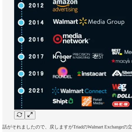
話がそれましたので、戻しますがTriadのWalmart Exchang